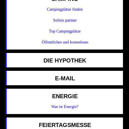
Campingplätze finden
Softeis partner
Top Campingplätze
Öffentliches und kostenloses
DIE HYPOTHEK
E-MAIL
ENERGIE
Was ist Energie?
FEIERTAGSMESSE