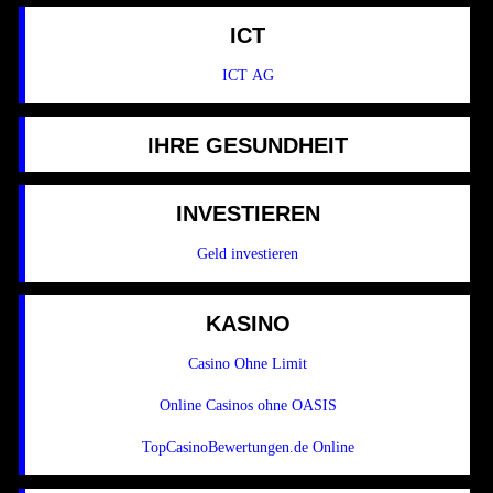
ICT
ICT AG
IHRE GESUNDHEIT
INVESTIEREN
Geld investieren
KASINO
Casino Ohne Limit
Online Casinos ohne OASIS
TopCasinoBewertungen.de Online