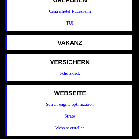
Centralhotel Rüdesheim
TUI
VAKANZ
VERSICHERN
Schutzklick
WEBSEITE
Search engine optimization
Strato
Website erstellen