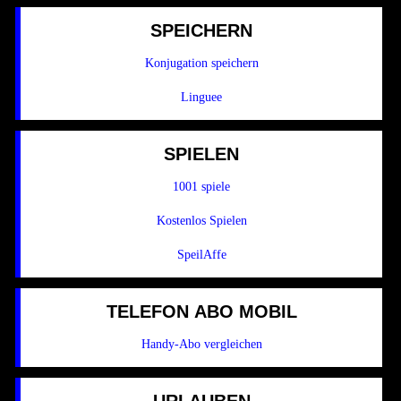
SPEICHERN
Konjugation speichern
Linguee
SPIELEN
1001 spiele
Kostenlos Spielen
SpeilAffe
TELEFON ABO MOBIL
Handy-Abo vergleichen
URLAUBEN